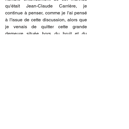
qu'était Jean-Claude Carrière, je 
continue à penser, comme je l'ai pensé 
à l'issue de cette discussion, alors que 
je venais de quitter cette grande 
demeure située hors du bruit et du 
rythme habituel de la grande ville, tout 
en me dirigeant vers la station de métro 
la plus proche, qu'il serait formidable, 
épatant, que je puisse aussi bien vieillir 
que lui. Que je puisse évoluer vers ce 
qu'il semblait être : un homme âgé 
accompli, encore curieux, visiblement 
assez gentil et modeste envers son 
prochain pour ne pas avoir l'attitude 
d'un vieux con.  
Commentaires