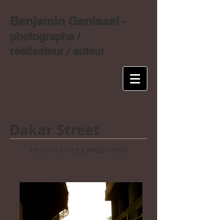
Benjamin Genissel
-
photographe /
réalisateur / auteur
Dakar Street
RETOUR LISTE EXPOSITIONS