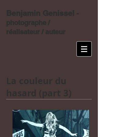
Benjamin Genissel
-
photographe /
réalisateur / auteur
La couleur du
hasard (part 3)