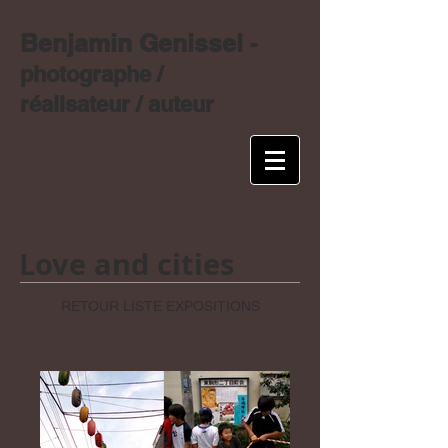
Benjamin Genissel
-
photographe /
réalisateur / auteur
Love and cities
RETOUR LISTE EXPOSITIONS