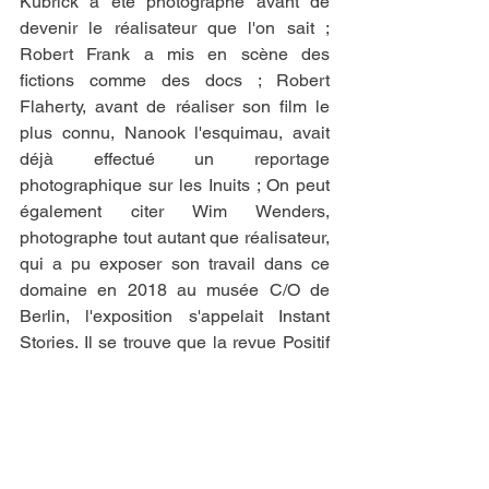
Kubrick a été photographe avant de 
devenir le réalisateur que l'on sait ; 
Robert Frank a mis en scène des 
fictions comme des docs ; Robert 
Flaherty, avant de réaliser son film le 
plus connu, Nanook l'esquimau, avait 
déjà effectué un reportage 
photographique sur les Inuits ; On peut 
également citer Wim Wenders, 
photographe tout autant que réalisateur, 
qui a pu exposer son travail dans ce 
domaine en 2018 au musée C/O de 
Berlin, l'exposition s'appelait Instant 
Stories. Il se trouve que la revue Positif 
avait monté en 1992 une exposition de 
photographies prises par des cinéastes. 
Et dans cette expo, on trouvait 
également d'autres noms : Jacques 
Demy, Michel Deville, Clouzot, Jerry 