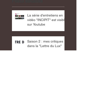
Posts Récents
La série d'entretiens en
vidéo "INCIPIT" est visible
sur Youtube
Saison 2 : mes critiques
dans la "Lettre du Lux"
Nouvelle exposition : "La
couleur du hasard (part
4)" au cinéma Lux
Saison 1 : Mes critiques
dans la "Lettre du Lux"