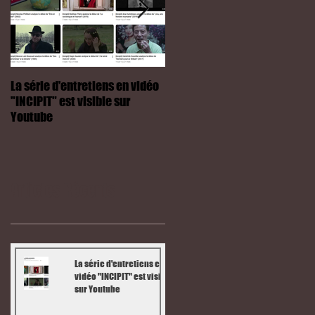
La série d'entretiens en vidéo
Saison 2 : mes critiques dans
"INCIPIT" est visible sur
la "Lettre du Lux"
Youtube
Articles Récents
La série d'entretiens en
vidéo "INCIPIT" est visible
sur Youtube