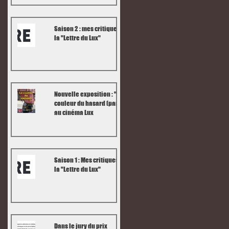
Saison 2 : mes critiques dans
la "Lettre du Lux"
Nouvelle exposition : "La
couleur du hasard (part 4)"
au cinéma Lux
Saison 1 : Mes critiques dans
la "Lettre du Lux"
Dans le jury du prix