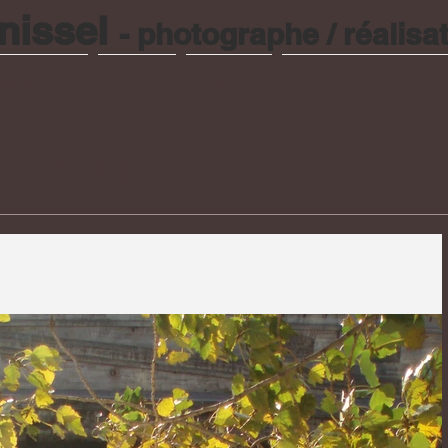
nissel
- photographe / réalisat
ES PHOTO
FILMS
LIVRES
ARTICLES & ACTUALITES
ACTUALITÉS