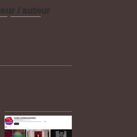
eur / auteur
Plus d'info
À l'Affiche