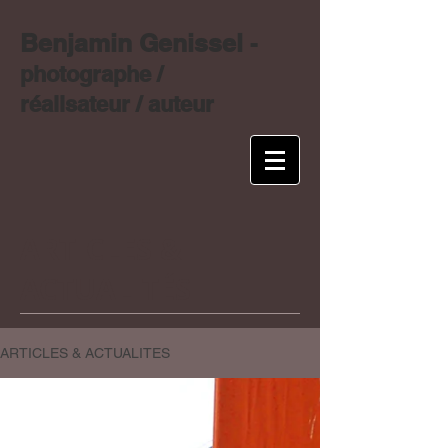
Benjamin Genissel
-
photographe /
réalisateur / auteur
ARTICLES &
ACTUALITÉS
ARTICLES & ACTUALITES