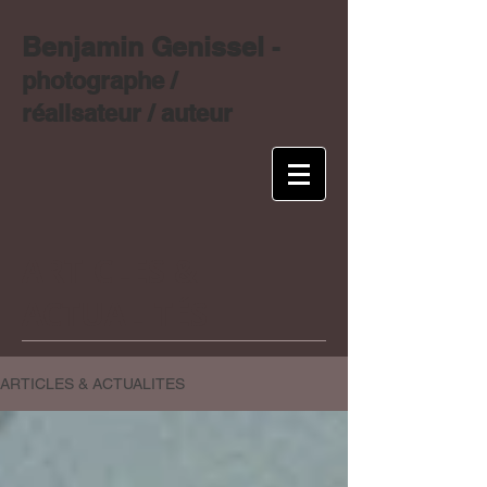
Benjamin Genissel
-
photographe /
réalisateur / auteur
ARTICLES &
ACTUALITÉS
ARTICLES & ACTUALITES