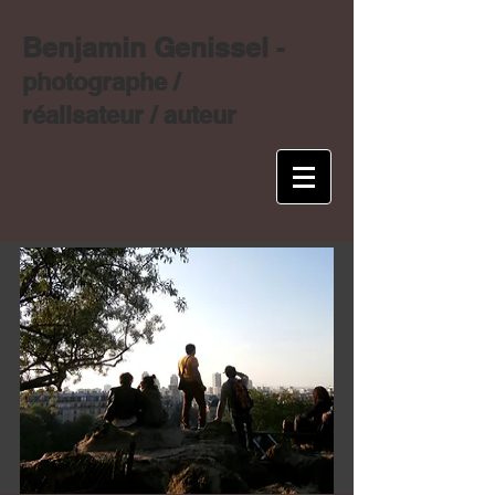
Benjamin Genissel
-
photographe /
réalisateur / auteur