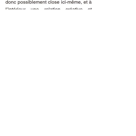
donc possiblement close ici-même, et à 
l’intérieur une relation créative et 
critique avec le cinéma documentaire.
Commentaires
Rédigez un commentaire...
À l'Affiche