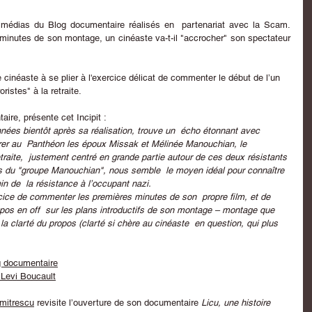
timédias du Blog documentaire réalisés en  partenariat avec la Scam. 
inutes de son montage, un cinéaste va-t-il "accrocher" son spectateur 
e cinéaste à se plier à l'exercice délicat de commenter le début de l’un 
oristes" à la retraite
.
ire, présente cet Incipit :
nnées bientôt après sa réalisation, trouve un  écho étonnant avec 
entrer au  Panthéon les époux Missak et Mélinée Manouchian, le 
traite
,  justement centré en grande partie autour de ces deux résistants 
s du "groupe Manouchian", nous semble  le moyen idéal pour connaître 
n de  la résistance à l’occupant nazi.
ercice de commenter les premières minutes de son  propre film, et de 
os en off  sur les plans introductifs de son montage – montage que 
a clarté du propos (clarté si chère au cinéaste  en question, qui plus 
og documentaire
 Levi Boucault
mitrescu
 revisite l’ouverture de son documentaire 
Licu, une histoire 