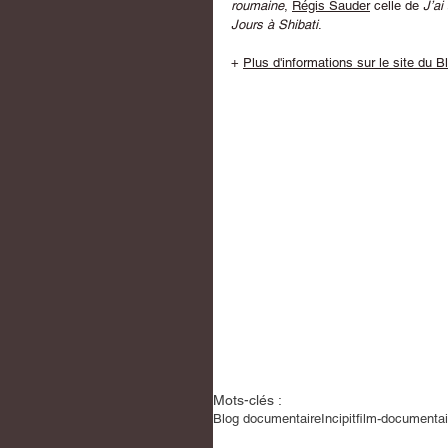
roumaine
, 
Régis Sauder
 celle de 
J’ai
Jours à Shibati
.
+ 
Plus d'informations sur le site du 
Mots-clés :
Blog documentaire
Incipit
film-documentair