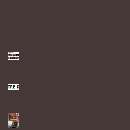
La série d'entretiens en
vidéo "INCIPIT" est visible
sur Youtube
Saison 2 : mes critiques
dans la "Lettre du Lux"
Nouvelle exposition : "La
couleur du hasard (part 4)"
au cinéma Lux