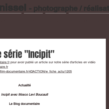
nissel
- photographe / réalisat
ES PHOTO
FILMS
LIVRES
ARTICLES & ACTUALITES
e série "Incipit"
aire.fr
 pour avoir publié un article sur notre série d'articles en vidéo 
ire.fr
.film-documentaire.fr/4DACTION/w_fiche_actu/1205
Actualité
Incipit avec Mosco Levi Boucault
Le Blog documentaire