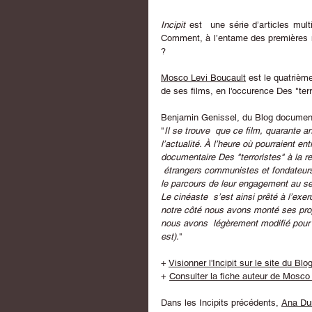
Incipit 
est  une série d’articles mul
Comment, à l’entame des premières m
? 
Mosco Levi Boucault
 est le quatrièm
de ses films, en l'occurence 
Des "terr
Benjamin Genissel, du Blog documenta
"
Il se trouve  que ce film, quarante a
l’actualité. À l’heure où pourraient 
documentaire 
Des "terroristes" à la re
 étrangers communistes et fondateur
le parcours de leur engagement au sei
Le cinéaste  s’est ainsi prêté à l’ex
notre côté nous avons monté ses prop
nous avons  légèrement modifié pour l
est).
"
+ 
Visionner l'Incipit sur le site du Bl
+ 
Consulter la fiche auteur de Mosco
Dans les Incipits précédents, 
Ana Du