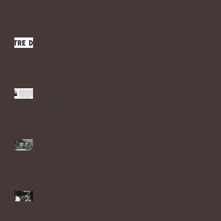
Saison 1 : Mes critiques
dans la "Lettre du Lux"
Dans le jury du prix
"Bibliothèque" au Cinéma du
réel 2025
Hommage au chef d'oeuvre
documentaire « Reprise » de
Hervé Le Roux (1997)
Publication d'un texte et
programmation d'un film :
"Reprise" de Hervé Le Roux