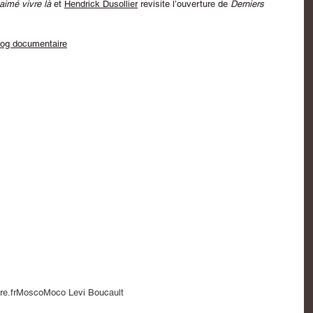
 aimé vivre là
 et 
Hendrick Dusollier
 revisite l’ouverture de 
Derniers 
Blog documentaire
e.fr
Mosco
Moco Levi Boucault