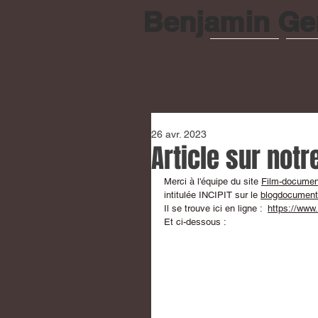
Benjamin Ge
ACCUEIL
SERI
26 avr. 2023
Article sur notr
Merci à l'équipe du site 
Film-document
intitulée INCIPIT sur le 
blogdocumenta
Il se trouve ici en ligne :  
https://www
Et ci-dessous :