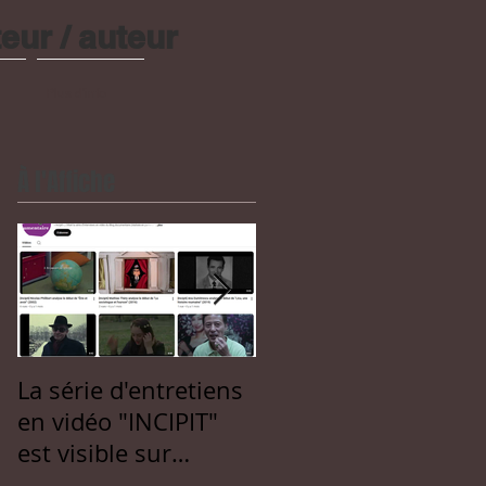
eur / auteur
Plus d'info
À l'Affiche
La série d'entretiens
Saison 2 : mes
en vidéo "INCIPIT"
critiques dans la
est visible sur
"Lettre du Lux"
Youtube