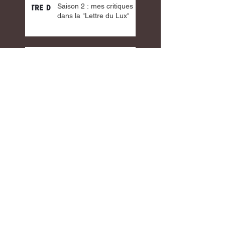
Saison 2 : mes critiques
dans la "Lettre du Lux"
Nouvelle exposition : "La
couleur du hasard (part
4)" au cinéma Lux
Saison 1 : Mes critiques
dans la "Lettre du Lux"
Dans le jury du prix
"Bibliothèque" au Cinéma
du réel 2025