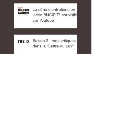
La série d'entretiens en
vidéo "INCIPIT" est visible
sur Youtube
Saison 2 : mes critiques
dans la "Lettre du Lux"
Nouvelle exposition : "La
couleur du hasard (part
4)" au cinéma Lux
Saison 1 : Mes critiques
dans la "Lettre du Lux"