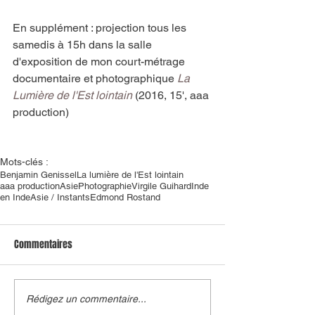
En supplément : projection tous les 
samedis à 15h dans la salle 
d'exposition de mon court-métrage 
documentaire et photographique 
La 
Lumière de l'Est lointain
 (2016, 15', aaa 
production)
Mots-clés :
Benjamin Genissel
La lumière de l'Est lointain
aaa production
Asie
Photographie
Virgile Guihard
Inde
en Inde
Asie / Instants
Edmond Rostand
Commentaires
Rédigez un commentaire...